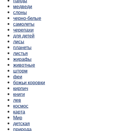
панды
медведи
слоны
черно-белые
самолеты
черепахи
для детей
лисы
планеты
листья
жирафы
животные
шторм
феи
божьи коровки
кирпич
книги
лев
космос
карта
Мир
детская
природа