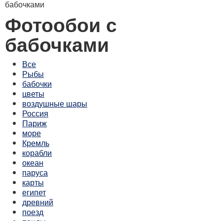
бабочками
Фотообои с
бабочками
Все
Рыбы
бабочки
цветы
воздушные шары
Россия
Париж
море
Кремль
корабли
океан
паруса
карты
египет
древний
поезд