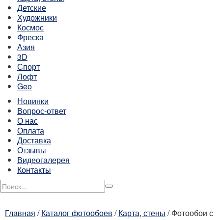
Детские
Художники
Космос
Фреска
Азия
3D
Спорт
Лофт
Geo
Новинки
Вопрос-ответ
О нас
Оплата
Доставка
Отзывы
Видеогалерея
Контакты
Главная
/
Каталог фотообоев
/
Карта, стены
/
Фотообои с