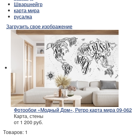
Шварцнейгр
карта мира
русалка
Загрузить свое изображение
Фотообои «Модный Дом», Ретро карта мира 09-062
Карта, стены
от 1 200
руб.
Товаров: 1