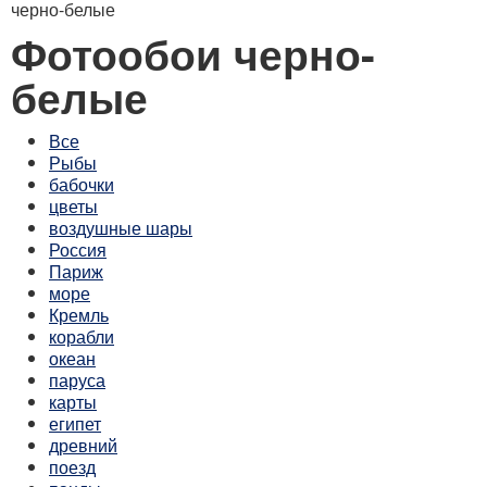
черно-белые
Фотообои черно-
белые
Все
Рыбы
бабочки
цветы
воздушные шары
Россия
Париж
море
Кремль
корабли
океан
паруса
карты
египет
древний
поезд