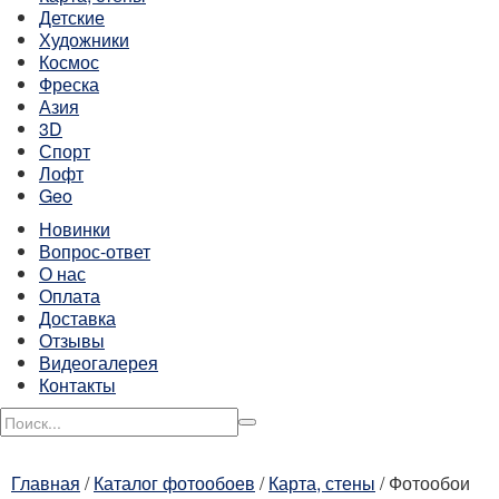
Детские
Художники
Космос
Фреска
Азия
3D
Спорт
Лофт
Geo
Новинки
Вопрос-ответ
О нас
Оплата
Доставка
Отзывы
Видеогалерея
Контакты
Главная
/
Каталог фотообоев
/
Карта, стены
/
Фотообои