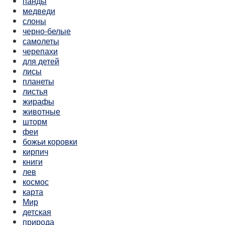
панды
медведи
слоны
черно-белые
самолеты
черепахи
для детей
лисы
планеты
листья
жирафы
животные
шторм
феи
божьи коровки
кирпич
книги
лев
космос
карта
Мир
детская
природа