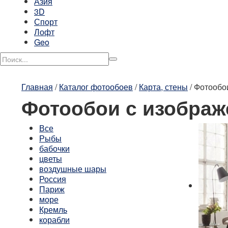
Азия
3D
Спорт
Лофт
Geo
Главная
/
Каталог фотообоев
/
Карта, стены
/
Фотообо
Фотообои с изобра
Все
Рыбы
бабочки
цветы
воздушные шары
Россия
Париж
море
Кремль
корабли