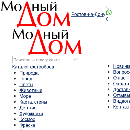
Ростов-на-Дону
0
Новинк
Каталог фотообоев
Вопрос
Природа
О нас
Город
Оплата
Цветы
Достав
Животные
Отзыв
Море
Видеог
Карта, стены
Контак
Детские
Художники
Космос
Фреска