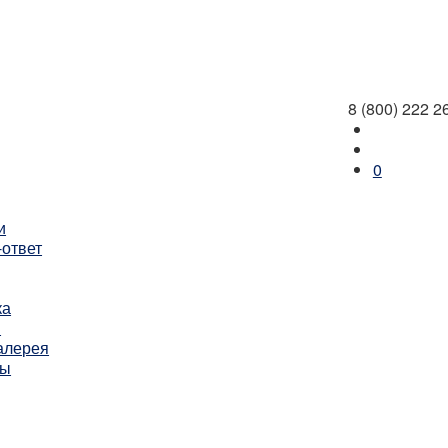
8 (800) 222 2
0
и
-ответ
ка
ы
алерея
ты