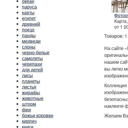
океан
паруса
карты
Фотоо
египет
Карта
древний
от 1 
поезд
панды
Товаров: 1
медведи
слоны
На сайте «
черно-белые
оригинальн
самолеты
нашем сайт
черепахи
вы легко м
для детей
лисы
изображени
планеты
Коллекция
листья
изображени
жирафы
животные
безопасных
шторм
наклеите ф
феи
божьи коровки
Желаем Ва
кирпич
книги