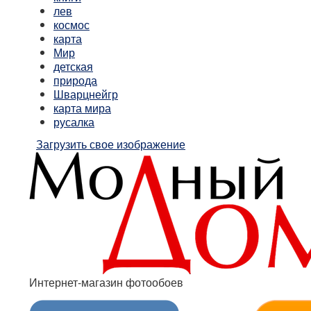
лев
космос
карта
Мир
детская
природа
Шварцнейгр
карта мира
русалка
Загрузить свое изображение
Интернет-магазин фотообоев