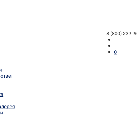
8 (800) 222 2
0
и
-ответ
ка
ы
алерея
ты