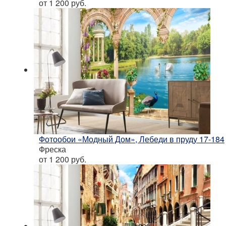
от 1 200
руб.
Фотообои «Модный Дом», Лебеди в пруду 17-184
Фреска
от 1 200
руб.