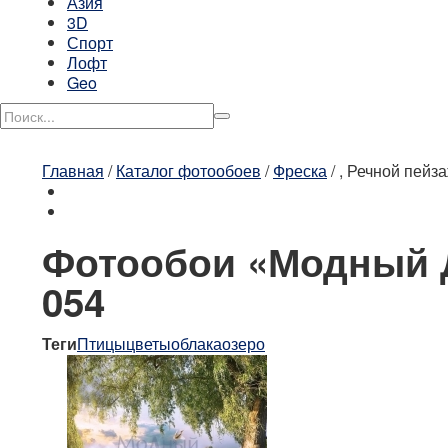
Азия
3D
Спорт
Лофт
Geo
Главная
/
Каталог фотообоев
/
Фреска
/
, Речной пейз
Фотообои «Модный Д
054
Теги
Птицы
цветы
облака
озеро