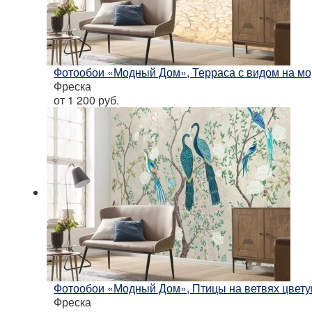
Фотообои «Модный Дом», Терраса с видом на мо
Фреска
от 1 200
руб.
Фотообои «Модный Дом», Птицы на ветвях цвету
Фреска