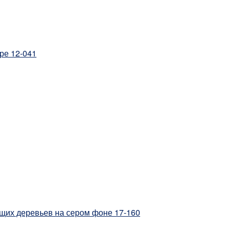
ре 12-041
щих деревьев на сером фоне 17-160