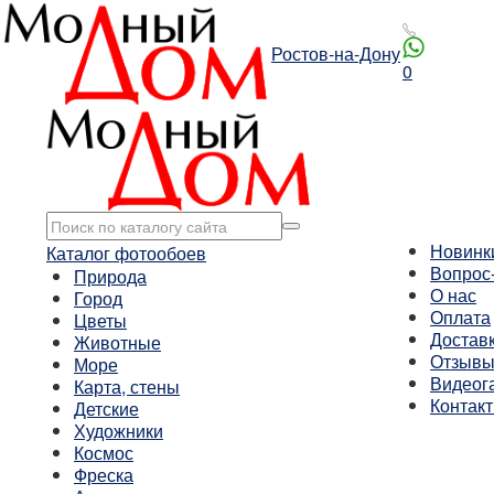
Ростов-на-Дону
0
Новинк
Каталог фотообоев
Вопрос
Природа
О нас
Город
Оплата
Цветы
Достав
Животные
Отзыв
Море
Видеог
Карта, стены
Контак
Детские
Художники
Космос
Фреска