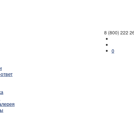
8 (800) 222 2
0
и
-ответ
ка
ы
алерея
ты