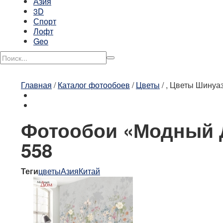
Азия
3D
Спорт
Лофт
Geo
Главная
/
Каталог фотообоев
/
Цветы
/
, Цветы Шинуа
Фотообои «Модный Д
558
Теги
цветы
Азия
Китай