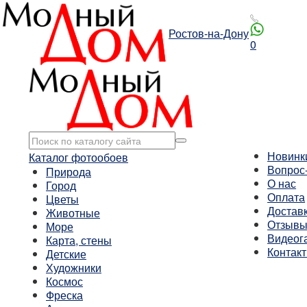
Ростов-на-Дону
0
Новинк
Каталог фотообоев
Вопрос
Природа
О нас
Город
Оплата
Цветы
Достав
Животные
Отзыв
Море
Видеог
Карта, стены
Контак
Детские
Художники
Космос
Фреска