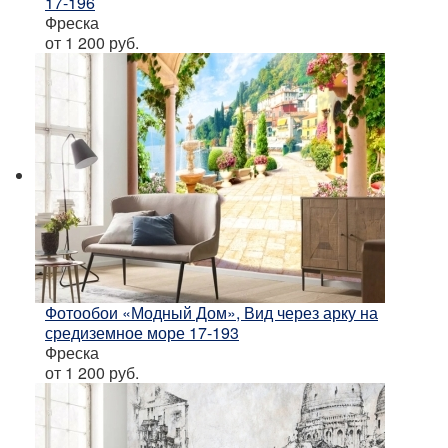
17-196
Фреска
от 1 200
руб.
Фотообои «Модный Дом», Вид через арку на
средиземное море 17-193
Фреска
от 1 200
руб.