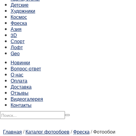
Детские
Художники
Космос
Фреска
Азия
3D
Спорт
Лофт
Geo
Новинки
Вопрос-ответ
О нас
Оплата
Доставка
Отзывы
Видеогалерея
Контакты
Главная
/
Каталог фотообоев
/
Фреска
/
Фотообои