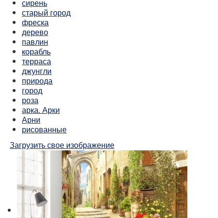
сирень
старый город
фреска
дерево
павлин
корабль
терраса
джунгли
природа
город
роза
арка. Арки
Арни
рисованные
Загрузить свое изображение