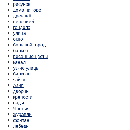
рисунок
дома на горе
древний
венецией
гондола
улица
окно
большой город
балкон
весенние цветы
канал
узкие улицы
балконы
чайки
Азия
дворцы
крепости
сады
Япония
журавли
фонтан
лебеди