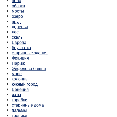
небо
облака
мосты
озеро
пруд
деревья
лес
скалы
Европа
брусчатка
старинные здания
Франция
Париж
Эйфелева башня
море
колонны
южный город
Венеция
яхты
корабли
старинные дома
пальмы
тропики