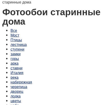
старинные дома
Фотообои старинные
дома
Все
Мост
Птицы
лестница
ступени
замки
горы
арка
ставни
Италия
река
набережная
черепица
дворец
лодка
цветы