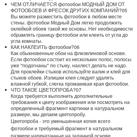
ЧЕМ ОТЛИЧАЕТСЯ фотообои МОДНЫЙ ДОМ ОТ
ФОТООБОЕВ И ФРЕСОК ДРУГИХ КОМПАНИЙ?
05
Вы можете разместить фотообои в любом месте
стены. фотообои Модный Дом легко продолжить
оклейкой обоев такой же основы. Нет необходимости
обрамлять границу фотообои или клеить от угла до
угла комнаты.
КАК НАКЛЕИТЬ фотообои?
06
Как обыкновенные обои на флизелиновой основе.
Если фотообои состоит из нескольких полос, полосы
уже "подогнаны" по стыку, нахлест делать не надо.
Для проклейки стыков используйте валик и клей для
стыков обоев. Излишки клея следует удалять
влажной губкой, слегка промакивая края фотообои.
ЧТО ТАКОЕ ЦВЕТОПРОБА?
07
Когда требуется выполнить дополнительные
требования к цвету изображения или посмотреть на
определенный фрагмент картинки в натуральном
размере, мы делаем цветопробу.
Цветопроба - это уменьшенная копия всего
фотообои и требуемый фрагмент в натуральном
размере напечатанные на заданной основе