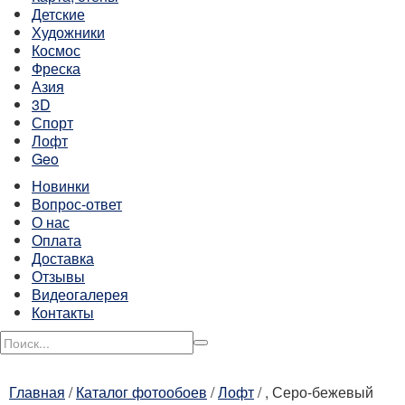
Детские
Художники
Космос
Фреска
Азия
3D
Спорт
Лофт
Geo
Новинки
Вопрос-ответ
О нас
Оплата
Доставка
Отзывы
Видеогалерея
Контакты
Главная
/
Каталог фотообоев
/
Лофт
/
, Серо-бежевый