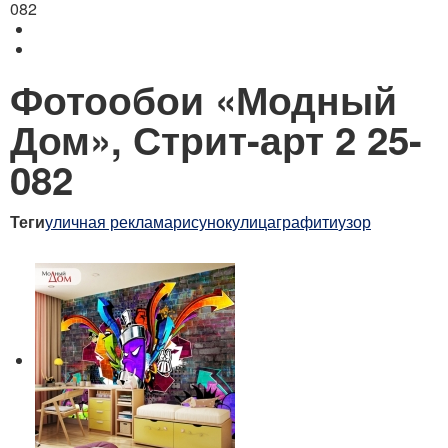
082
Фотообои «Модный
Дом», Стрит-арт 2 25-
082
Теги
уличная реклама
рисунок
улица
графити
узор