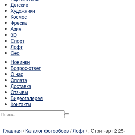
Детские
Художники
Космос
Фреска
Азия
3D
Спорт
Лофт
Geo
Новинки
Вопрос-ответ
О нас
Оплата
Доставка
Отзывы
Видеогалерея
Контакты
Главная
/
Каталог фотообоев
/
Лофт
/
, Стрит-арт 2 25-