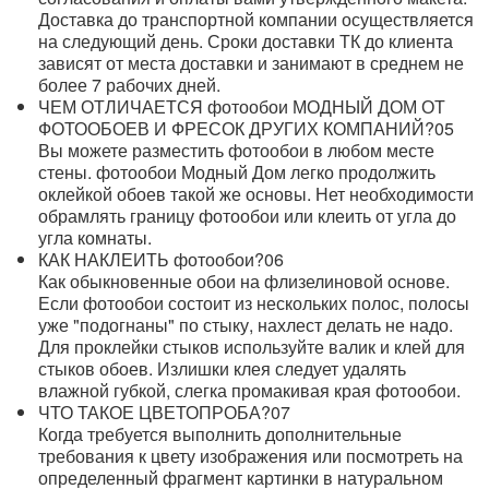
Доставка до транспортной компании осуществляется
на следующий день. Сроки доставки ТК до клиента
зависят от места доставки и занимают в среднем не
более 7 рабочих дней.
ЧЕМ ОТЛИЧАЕТСЯ фотообои МОДНЫЙ ДОМ ОТ
ФОТООБОЕВ И ФРЕСОК ДРУГИХ КОМПАНИЙ?
05
Вы можете разместить фотообои в любом месте
стены. фотообои Модный Дом легко продолжить
оклейкой обоев такой же основы. Нет необходимости
обрамлять границу фотообои или клеить от угла до
угла комнаты.
КАК НАКЛЕИТЬ фотообои?
06
Как обыкновенные обои на флизелиновой основе.
Если фотообои состоит из нескольких полос, полосы
уже "подогнаны" по стыку, нахлест делать не надо.
Для проклейки стыков используйте валик и клей для
стыков обоев. Излишки клея следует удалять
влажной губкой, слегка промакивая края фотообои.
ЧТО ТАКОЕ ЦВЕТОПРОБА?
07
Когда требуется выполнить дополнительные
требования к цвету изображения или посмотреть на
определенный фрагмент картинки в натуральном