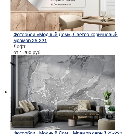
Фотообои «Модный Дом», Светло-коричневый
мрамор 25-221
Лофт
от 1 200
руб.
Фотообои «Модный Дом», Мрамор серый 25-220