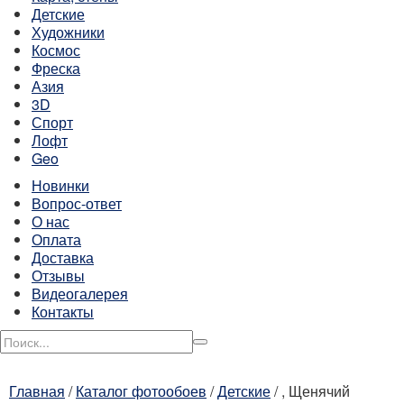
Детские
Художники
Космос
Фреска
Азия
3D
Спорт
Лофт
Geo
Новинки
Вопрос-ответ
О нас
Оплата
Доставка
Отзывы
Видеогалерея
Контакты
Главная
/
Каталог фотообоев
/
Детские
/
, Щенячий