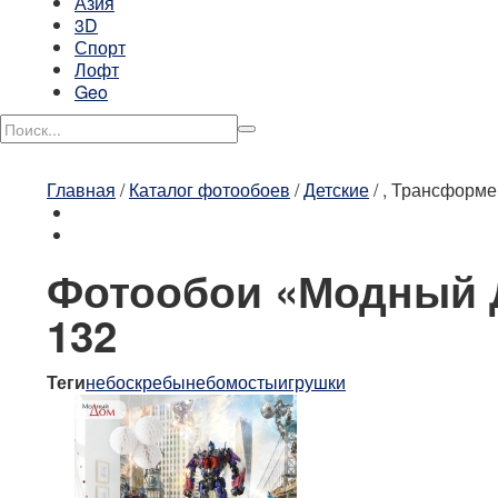
Азия
3D
Спорт
Лофт
Geo
Главная
/
Каталог фотообоев
/
Детские
/
, Трансформе
Фотообои «Модный 
132
Теги
небоскребы
небо
мосты
игрушки