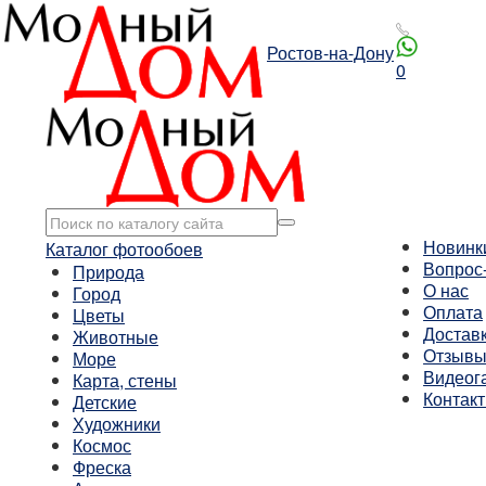
Ростов-на-Дону
0
Новинк
Каталог фотообоев
Вопрос
Природа
О нас
Город
Оплата
Цветы
Достав
Животные
Отзыв
Море
Видеог
Карта, стены
Контак
Детские
Художники
Космос
Фреска