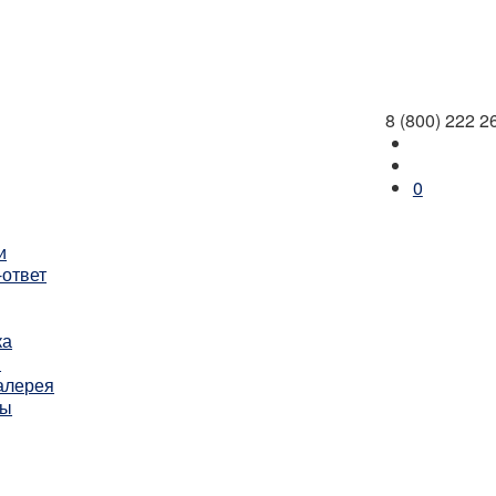
8 (800) 222 2
0
и
-ответ
ка
ы
алерея
ты