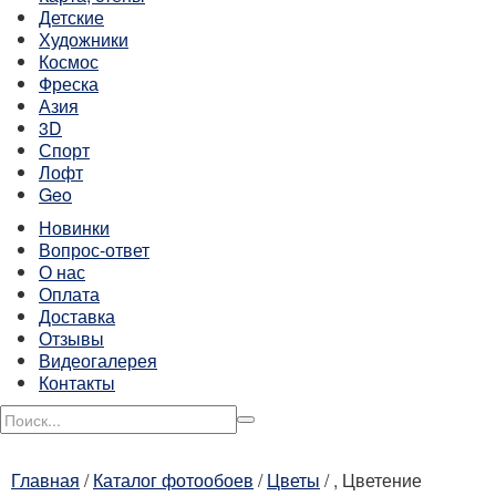
Детские
Художники
Космос
Фреска
Азия
3D
Спорт
Лофт
Geo
Новинки
Вопрос-ответ
О нас
Оплата
Доставка
Отзывы
Видеогалерея
Контакты
Главная
/
Каталог фотообоев
/
Цветы
/
, Цветение