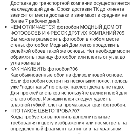
Доставка до транспортной компании осуществляется
на следующий день. Сроки доставки ТК до клиента
зависят от места доставки и занимают в среднем не
более 7 рабочих дней.
ЧЕМ ОТЛИЧАЕТСЯ фотообои МОДНЫЙ ДОМ ОТ
ФОТООБОЕВ И ФРЕСОК ДРУГИХ КОМПАНИЙ?
05
Вы можете разместить фотообои в любом месте
стены. фотообои Модный Дом легко продолжить
оклейкой обоев такой же основы. Нет необходимости
обрамлять границу фотообои или клеить от угла до
угла комнаты.
КАК НАКЛЕИТЬ фотообои?
06
Как обыкновенные обои на флизелиновой основе.
Если фотообои состоит из нескольких полос, полосы
уже "подогнаны" по стыку, нахлест делать не надо.
Для проклейки стыков используйте валик и клей для
стыков обоев. Излишки клея следует удалять
влажной губкой, слегка промакивая края фотообои.
ЧТО ТАКОЕ ЦВЕТОПРОБА?
07
Когда требуется выполнить дополнительные
требования к цвету изображения или посмотреть на
определенный фрагмент картинки в натуральном